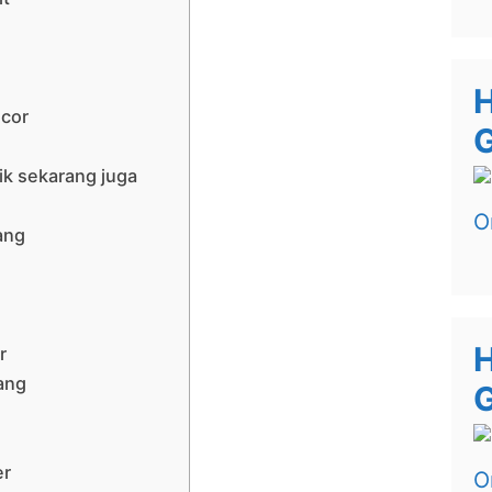
H
cor
G
u
k sekarang juga
ang
H
r
ang
er