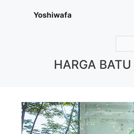
Skip
Yoshiwafa
to
content
Searc
HARGA BATU