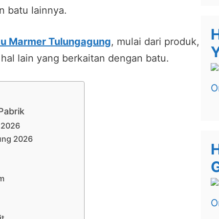
n batu lainnya.
H
tu Marmer Tulungagung
, mulai dari produk,
Y
 hal lain yang berkaitan dengan batu.
Pabrik
 2026
ung 2026
H
G
am
it