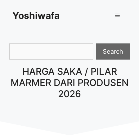
Skip
Yoshiwafa
to
content
Menu
Search
Search
HARGA SAKA / PILAR
MARMER DARI PRODUSEN
2026