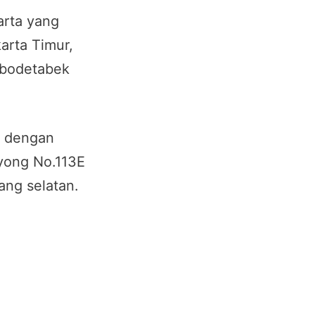
rta yang
arta Timur,
Jabodetabek
, dengan
oyong No.113E
ang selatan.