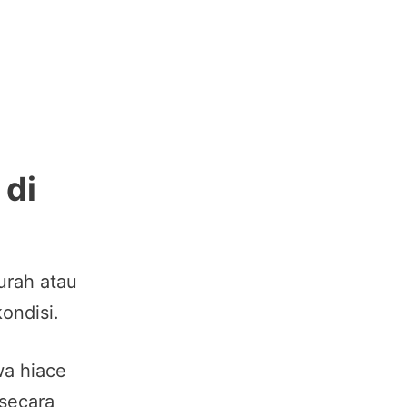
 di
urah atau
ondisi.
wa hiace
secara