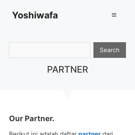
Skip
Yoshiwafa
to
content
Menu
Search
Search
PARTNER
Our Partner.
Berikut ini adalah daftar
partner
dari