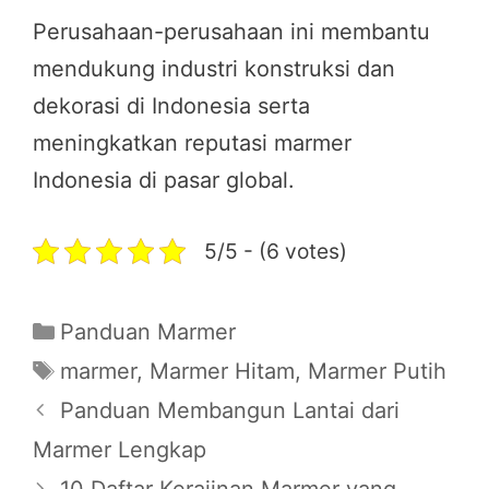
Perusahaan-perusahaan ini membantu
mendukung industri konstruksi dan
dekorasi di Indonesia serta
meningkatkan reputasi marmer
Indonesia di pasar global.
5/5 - (6 votes)
Categories
Panduan Marmer
Tags
marmer
,
Marmer Hitam
,
Marmer Putih
Panduan Membangun Lantai dari
Marmer Lengkap
10 Daftar Kerajinan Marmer yang