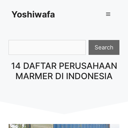
Skip
Yoshiwafa
to
content
Menu
Search
Search
14 DAFTAR PERUSAHAAN
MARMER DI INDONESIA