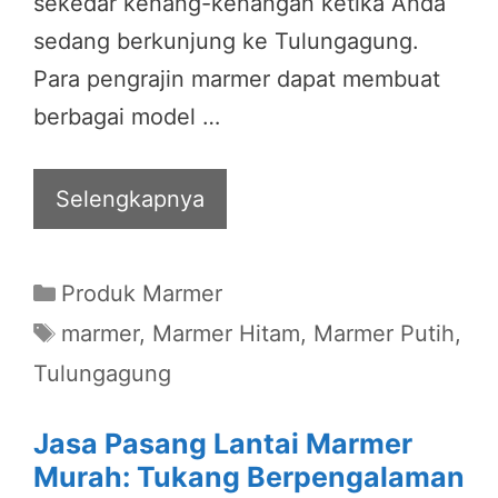
sekedar kenang-kenangan ketika Anda
sedang berkunjung ke Tulungagung.
Para pengrajin marmer dapat membuat
berbagai model …
Selengkapnya
Categories
Produk Marmer
Tags
marmer
,
Marmer Hitam
,
Marmer Putih
,
Tulungagung
Jasa Pasang Lantai Marmer
Murah: Tukang Berpengalaman