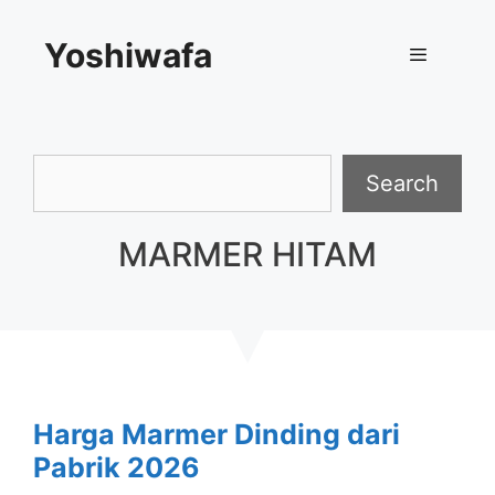
Skip
Yoshiwafa
to
content
Menu
Search
Search
MARMER HITAM
Harga Marmer Dinding dari
Pabrik 2026