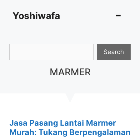
Skip
Yoshiwafa
to
content
Menu
Search
Search
MARMER
Jasa Pasang Lantai Marmer
Murah: Tukang Berpengalaman