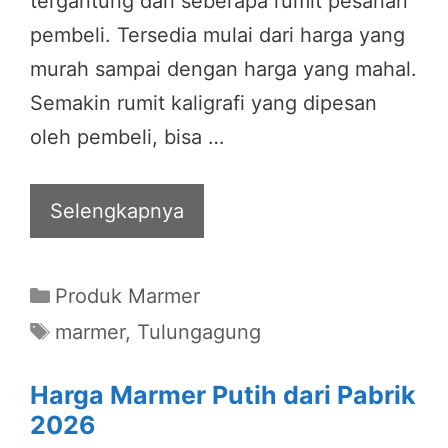
tergantung dari seberapa rumit pesanan
pembeli. Tersedia mulai dari harga yang
murah sampai dengan harga yang mahal.
Semakin rumit kaligrafi yang dipesan
oleh pembeli, bisa …
Selengkapnya
Categories
Produk Marmer
Tags
marmer
,
Tulungagung
Harga Marmer Putih dari Pabrik
2026