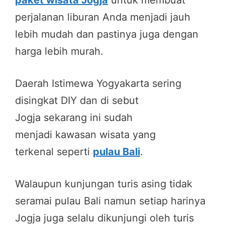
perjalanan liburan Anda menjadi jauh
lebih mudah dan pastinya juga dengan
harga lebih murah.
Daerah Istimewa Yogyakarta sering
disingkat DIY dan di sebut
Jogja sekarang ini sudah
menjadi kawasan wisata yang
terkenal seperti
pulau Bali
.
Walaupun kunjungan turis asing tidak
seramai pulau Bali namun setiap harinya
Jogja juga selalu dikunjungi oleh turis