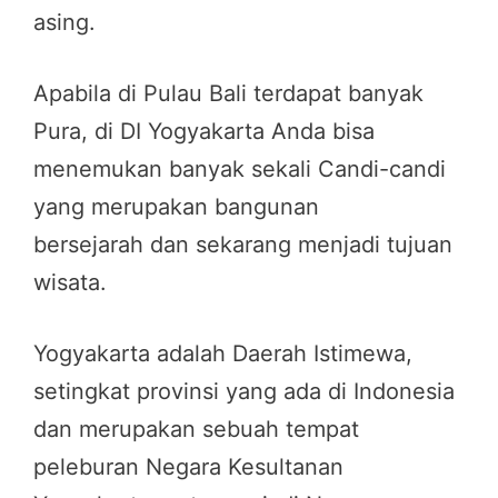
asing.
Apabila di Pulau Bali terdapat banyak
Pura, di DI Yogyakarta Anda bisa
menemukan banyak sekali Candi-candi
yang merupakan bangunan
bersejarah dan sekarang menjadi tujuan
wisata.
Yogyakarta adalah Daerah Istimewa,
setingkat provinsi yang ada di Indonesia
dan merupakan sebuah tempat
peleburan Negara Kesultanan