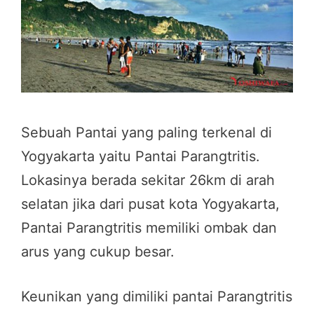
Sebuah Pantai yang paling terkenal di
Yogyakarta yaitu Pantai Parangtritis.
Lokasinya berada sekitar 26km di arah
selatan jika dari pusat kota Yogyakarta,
Pantai Parangtritis memiliki ombak dan
arus yang cukup besar.
Keunikan yang dimiliki pantai Parangtritis