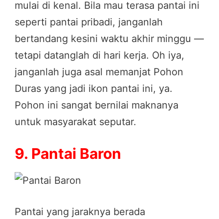
mulai di kenal. Bila mau terasa pantai ini
seperti pantai pribadi, janganlah
bertandang kesini waktu akhir minggu —
tetapi datanglah di hari kerja. Oh iya,
janganlah juga asal memanjat Pohon
Duras yang jadi ikon pantai ini, ya.
Pohon ini sangat bernilai maknanya
untuk masyarakat seputar.
9. Pantai Baron
Pantai yang jaraknya berada