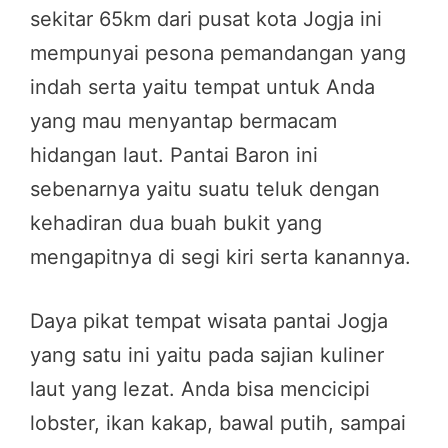
sekitar 65km dari pusat kota Jogja ini
mempunyai pesona pemandangan yang
indah serta yaitu tempat untuk Anda
yang mau menyantap bermacam
hidangan laut. Pantai Baron ini
sebenarnya yaitu suatu teluk dengan
kehadiran dua buah bukit yang
mengapitnya di segi kiri serta kanannya.
Daya pikat tempat wisata pantai Jogja
yang satu ini yaitu pada sajian kuliner
laut yang lezat. Anda bisa mencicipi
lobster, ikan kakap, bawal putih, sampai