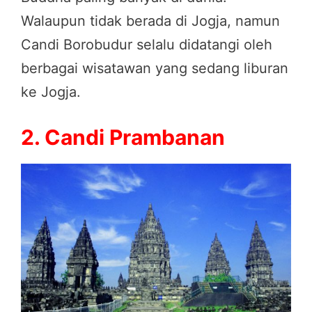
Walaupun tidak berada di Jogja, namun
Candi Borobudur selalu didatangi oleh
berbagai wisatawan yang sedang liburan
ke Jogja.
2. Candi Prambanan