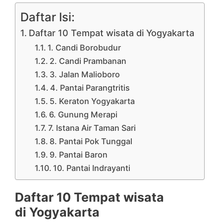
Daftar Isi:
Daftar 10 Tempat wisata di Yogyakarta
1. Candi Borobudur
2. Candi Prambanan
3. Jalan Malioboro
4. Pantai Parangtritis
5. Keraton Yogyakarta
6. Gunung Merapi
7. Istana Air Taman Sari
8. Pantai Pok Tunggal
9. Pantai Baron
10. Pantai Indrayanti
Daftar 10 Tempat wisata
di Yogyakarta