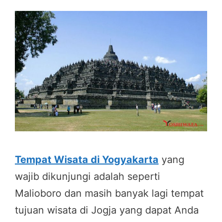
Tempat Wisata di Yogyakarta
yang
wajib dikunjungi adalah seperti
Malioboro dan masih banyak lagi tempat
tujuan wisata di Jogja yang dapat Anda