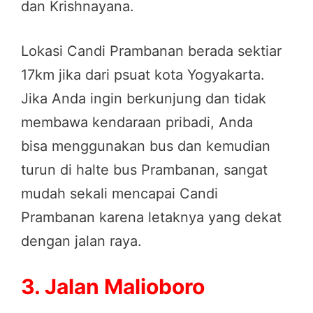
dan Krishnayana.
Lokasi Candi Prambanan berada sektiar
17km jika dari psuat kota Yogyakarta.
Jika Anda ingin berkunjung dan tidak
membawa kendaraan pribadi, Anda
bisa menggunakan bus dan kemudian
turun di halte bus Prambanan, sangat
mudah sekali mencapai Candi
Prambanan karena letaknya yang dekat
dengan jalan raya.
3. Jalan Malioboro