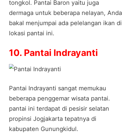
tongkol. Pantai Baron yaitu juga
dermaga untuk beberapa nelayan, Anda
bakal menjumpai ada pelelangan ikan di
lokasi pantai ini.
10. Pantai Indrayanti
Pantai Indrayanti sangat memukau
beberapa penggemar wisata pantai.
pantai ini terdapat di pesisir selatan
propinsi Jogjakarta tepatnya di
kabupaten Gunungkidul.