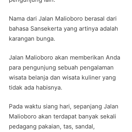
Nama dari Jalan Malioboro berasal dari
bahasa Sansekerta yang artinya adalah
karangan bunga.
Jalan Malioboro akan memberikan Anda
para pengunjung sebuah pengalaman
wisata belanja dan wisata kuliner yang
tidak ada habisnya.
Pada waktu siang hari, sepanjang Jalan
Malioboro akan terdapat banyak sekali
pedagang pakaian, tas, sandal,