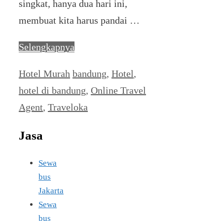
singkat, hanya dua hari ini,
membuat kita harus pandai …
Selengkapnya
Categories
Tags
Hotel Murah
bandung
,
Hotel
,
hotel di bandung
,
Online Travel
Agent
,
Traveloka
Jasa
Sewa
bus
Jakarta
Sewa
bus