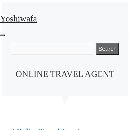
Skip
to
Yoshiwafa
content
Menu
Search
Search
ONLINE TRAVEL AGENT