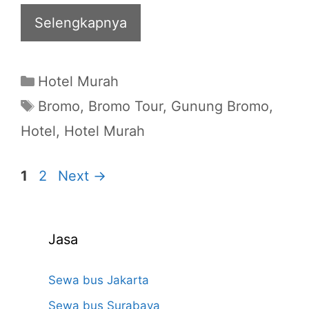
Selengkapnya
Categories
Hotel Murah
Tags
Bromo
,
Bromo Tour
,
Gunung Bromo
,
Hotel
,
Hotel Murah
Page
Page
1
2
Next
→
Jasa
Sewa bus Jakarta
Sewa bus Surabaya