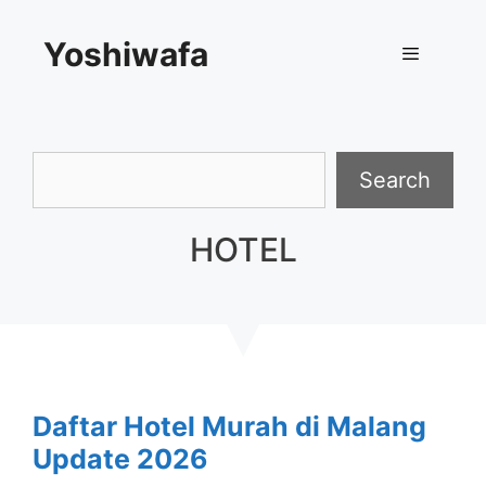
Skip
Yoshiwafa
to
content
Menu
Search
Search
HOTEL
Daftar Hotel Murah di Malang
Update 2026