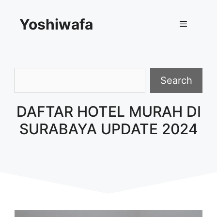
Skip
Yoshiwafa
to
content
Menu
Search
Search
DAFTAR HOTEL MURAH DI
SURABAYA UPDATE 2024