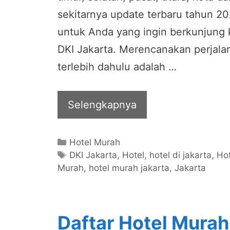
sekitarnya update terbaru tahun 2
untuk Anda yang ingin berkunjung 
DKI Jakarta. Merencanakan perjala
terlebih dahulu adalah …
Selengkapnya
Categories
Hotel Murah
Tags
DKI Jakarta
,
Hotel
,
hotel di jakarta
,
Hot
Murah
,
hotel murah jakarta
,
Jakarta
Daftar Hotel Murah