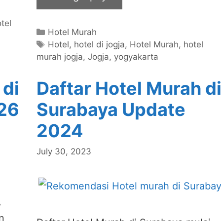
tel
Categories
Hotel Murah
Tags
Hotel
,
hotel di jogja
,
Hotel Murah
,
hotel
murah jogja
,
Jogja
,
yogyakarta
 di
Daftar Hotel Murah d
26
Surabaya Update
2024
July 30, 2023
,
n