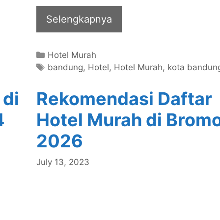
Selengkapnya
Categories
Hotel Murah
Tags
bandung
,
Hotel
,
Hotel Murah
,
kota bandun
 di
Rekomendasi Daftar
4
Hotel Murah di Brom
2026
July 13, 2023