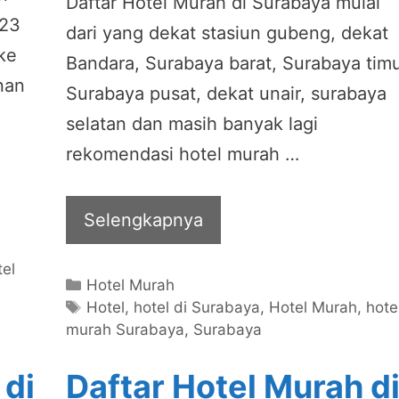
Daftar Hotel Murah di Surabaya mulai
023
dari yang dekat stasiun gubeng, dekat
ke
Bandara, Surabaya barat, Surabaya timu
nan
Surabaya pusat, dekat unair, surabaya
selatan dan masih banyak lagi
rekomendasi hotel murah …
Selengkapnya
el
Categories
Hotel Murah
Tags
Hotel
,
hotel di Surabaya
,
Hotel Murah
,
hote
murah Surabaya
,
Surabaya
 di
Daftar Hotel Murah d