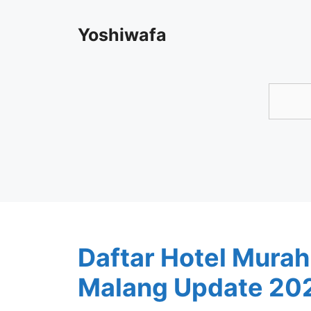
Skip
Yoshiwafa
to
content
Searc
Daftar Hotel Murah
Malang Update 20