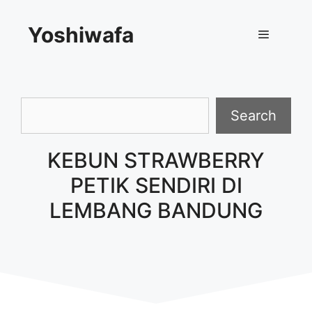
Skip
Yoshiwafa
to
content
Menu
Search
Search
KEBUN STRAWBERRY
PETIK SENDIRI DI
LEMBANG BANDUNG