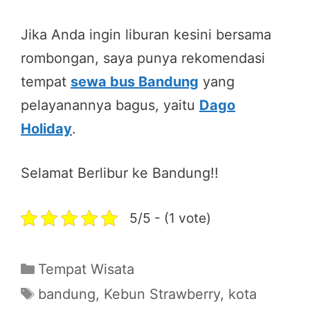
Jika Anda ingin liburan kesini bersama
rombongan, saya punya rekomendasi
tempat
sewa bus Bandung
yang
pelayanannya bagus, yaitu
Dago
Holiday
.
Selamat Berlibur ke Bandung!!
5/5 - (1 vote)
Categories
Tempat Wisata
Tags
bandung
,
Kebun Strawberry
,
kota