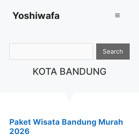
Skip
Yoshiwafa
to
content
Menu
Search
Search
KOTA BANDUNG
Paket Wisata Bandung Murah
2026