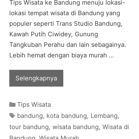
Tips Wisata ke Bandung menuju lokasi-
lokasi tempat wisata di Bandung yang
populer seperti Trans Studio Bandung,
Kawah Putih Ciwidey, Gunung
Tangkuban Perahu dan lain sebagainya.
Lebih hemat dengan biaya murah …
Selengkapnya
Categories
Tips Wisata
Tags
bandung
,
kota bandung
,
Lembang
,
tour bandung
,
wisata bandung
,
Wisata di
Bandung
,
Wisata Murah