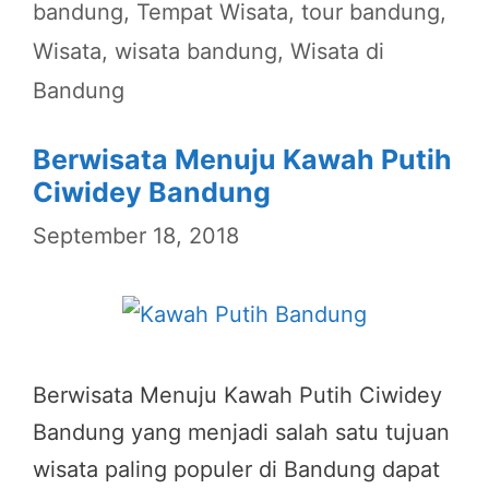
bandung
,
Tempat Wisata
,
tour bandung
,
Wisata
,
wisata bandung
,
Wisata di
Bandung
Berwisata Menuju Kawah Putih
Ciwidey Bandung
September 18, 2018
Berwisata Menuju Kawah Putih Ciwidey
Bandung yang menjadi salah satu tujuan
wisata paling populer di Bandung dapat