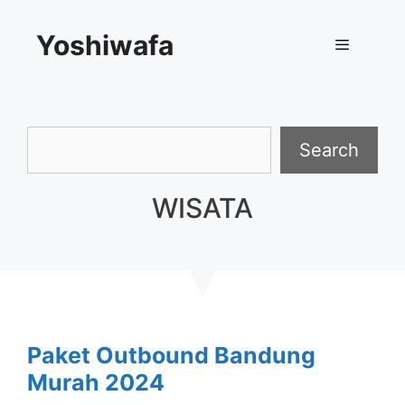
Skip
Yoshiwafa
to
content
Menu
Search
Search
WISATA
Paket Outbound Bandung
Murah 2024