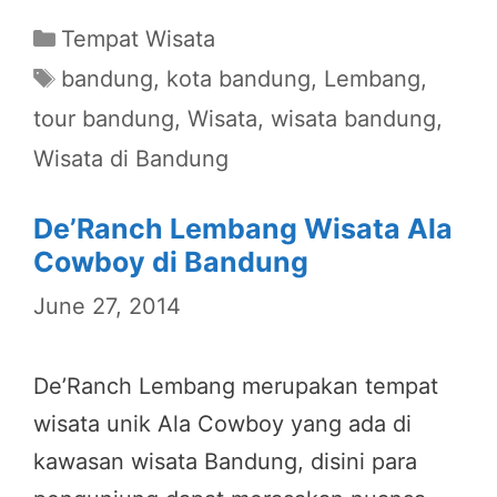
Categories
Tempat Wisata
Tags
bandung
,
kota bandung
,
Lembang
,
tour bandung
,
Wisata
,
wisata bandung
,
Wisata di Bandung
De’Ranch Lembang Wisata Ala
Cowboy di Bandung
June 27, 2014
De’Ranch Lembang merupakan tempat
wisata unik Ala Cowboy yang ada di
kawasan wisata Bandung, disini para