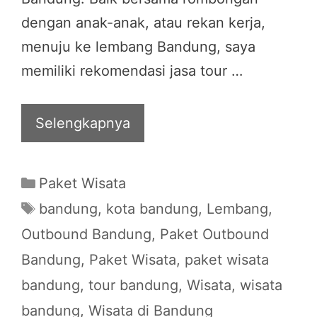
dengan anak-anak, atau rekan kerja,
menuju ke lembang Bandung, saya
memiliki rekomendasi jasa tour …
Selengkapnya
Categories
Paket Wisata
Tags
bandung
,
kota bandung
,
Lembang
,
Outbound Bandung
,
Paket Outbound
Bandung
,
Paket Wisata
,
paket wisata
bandung
,
tour bandung
,
Wisata
,
wisata
bandung
,
Wisata di Bandung