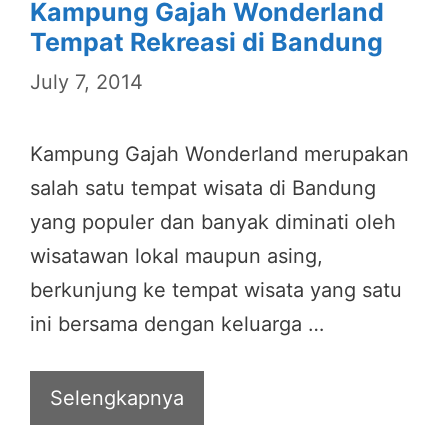
Kampung Gajah Wonderland
Tempat Rekreasi di Bandung
July 7, 2014
Kampung Gajah Wonderland merupakan
salah satu tempat wisata di Bandung
yang populer dan banyak diminati oleh
wisatawan lokal maupun asing,
berkunjung ke tempat wisata yang satu
ini bersama dengan keluarga …
Selengkapnya