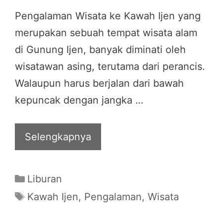
Pengalaman Wisata ke Kawah Ijen yang
merupakan sebuah tempat wisata alam
di Gunung Ijen, banyak diminati oleh
wisatawan asing, terutama dari perancis.
Walaupun harus berjalan dari bawah
kepuncak dengan jangka …
Selengkapnya
Categories
Liburan
Tags
Kawah Ijen
,
Pengalaman
,
Wisata